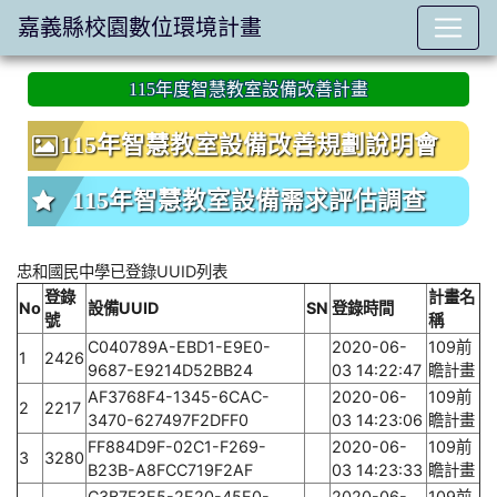
嘉義縣校園數位環境計畫
:::
115年度智慧教室設備改善計畫
115年智慧教室設備改善規劃說明會
115年智慧教室設備需求評估調查
忠和國民中學已登錄UUID列表
登錄
計畫名
No
設備UUID
SN
登錄時間
號
稱
C040789A-EBD1-E9E0-
2020-06-
109前
1
2426
9687-E9214D52BB24
03 14:22:47
瞻計畫
AF3768F4-1345-6CAC-
2020-06-
109前
2
2217
3470-627497F2DFF0
03 14:23:06
瞻計畫
FF884D9F-02C1-F269-
2020-06-
109前
3
3280
B23B-A8FCC719F2AF
03 14:23:33
瞻計畫
C3B7F3E5-2E20-45E0-
2020-06-
109前