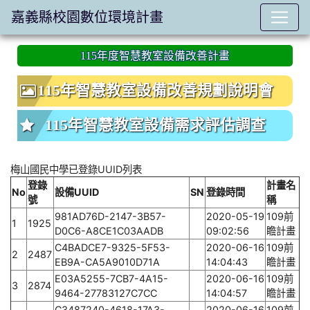
嘉義縣校園數位環境計畫
:::
115年度智慧教室設備改善計畫
115年智慧教室設備改善規劃說明會
115年智慧教室設備需求評估調查
梅山國民中學已登錄UUID列表
登錄
計畫名
No
設備UUID
SN
登錄時間
號
稱
981AD76D-2147-3B57-
2020-05-19
109前
1
1925
D0C6-A8CE1C03AADB
09:02:56
瞻計畫
C4BADCE7-9325-5F53-
2020-06-16
109前
2
2487
EB9A-CA5A9010D71A
14:04:43
瞻計畫
E03A5255-7CB7-4A15-
2020-06-16
109前
3
2874
9464-27783127C7CC
14:04:57
瞻計畫
C3487240-4618-17A3-
2020-06-16
109前