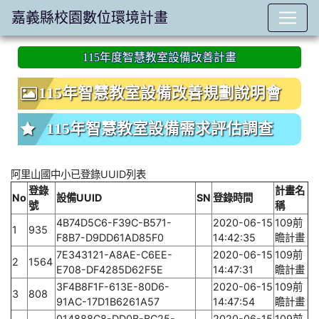
嘉義縣校園數位環境計畫
:::
115年度智慧教室設備改善計畫
115年智慧教室設備改善規劃說明會
115年智慧教室設備需求評估調查
阿里山國中小已登錄UUID列表
登錄
計畫名
No
設備UUID
SN
登錄時間
號
稱
4B74D5C6-F39C-B571-
2020-06-15
109前
1
935
F8B7-D9DD61AD85F0
14:42:35
瞻計畫
7E343121-A8AE-C6EE-
2020-06-15
109前
2
1564
E708-DF4285D62F5E
14:47:31
瞻計畫
3F4B8F1F-613E-80D6-
2020-06-15
109前
3
808
91AC-17D1B6261A57
14:47:54
瞻計畫
014888C8-DD0B-BC25-
2020-06-15
109前