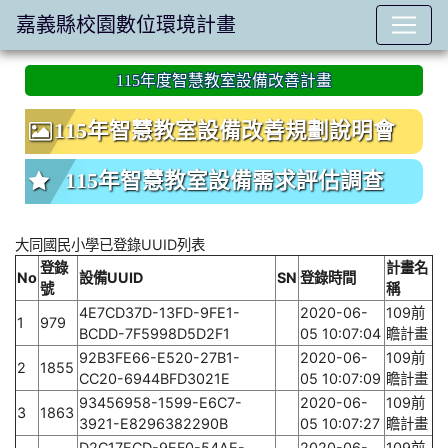
嘉義縣校園數位環境計畫
:::
115年度智慧教室設備改善計畫
115年智慧教室設備改善規劃說明會
115年智慧教室設備需求評估調查
大同國民小學已登錄UUID列表
登錄
計畫名
No
設備UUID
SN
登錄時間
號
稱
4E7CD37D-13FD-9FE1-
2020-06-
109前
1
979
BCDD-7F5998D5D2F1
05 10:07:04
瞻計畫
92B3FE66-E520-27B1-
2020-06-
109前
2
1855
CC20-6944BFD3021E
05 10:07:09
瞻計畫
93456958-1599-E6C7-
2020-06-
109前
3
1863
3921-E8296382290B
05 10:07:27
瞻計畫
D2C17ECD-9EF0-54AE-
2020-06-
109前