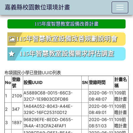
嘉義縣校園數位環境計畫
:::
115年度智慧教室設備改善計畫
115年智慧教室設備改善規劃說明會
115年智慧教室設備需求評估調查
布袋國民小學已登錄UUID列表
登錄
計畫名
No
設備UUID
SN
登錄時間
號
稱
A5889C68-0015-66C3-
2020-06-11
109前
1
2109
32C7-1E9B03CDFD86
08:48:07
瞻計畫
1A64A052-8043-A44E-
2020-06-11
109前
2
347
329C-16FC25310D12
08:49:01
瞻計畫
96829EFE-8EDD-D655-
2020-06-11
109前
3
1897
7A4A-413CFA24FAF1
08:51:03
瞻計畫
1308CDA9-D5E1-BEA6-
2020-06-11
109前