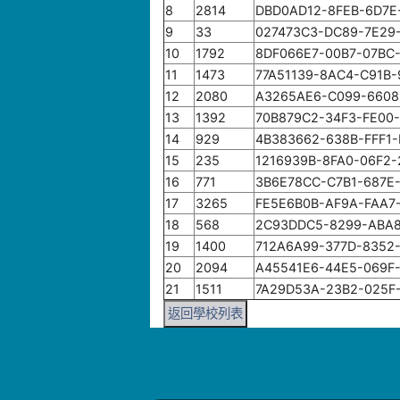
8
2814
DBD0AD12-8FEB-6D7E
9
33
027473C3-DC89-7E29
10
1792
8DF066E7-00B7-07BC
11
1473
77A51139-8AC4-C91B
12
2080
A3265AE6-C099-6608
13
1392
70B879C2-34F3-FE00
14
929
4B383662-638B-FFF1-
15
235
1216939B-8FA0-06F2
16
771
3B6E78CC-C7B1-687E-
17
3265
FE5E6B0B-AF9A-FAA7
18
568
2C93DDC5-8299-ABA8
19
1400
712A6A99-377D-8352
20
2094
A45541E6-44E5-069F
21
1511
7A29D53A-23B2-025F
返回學校列表