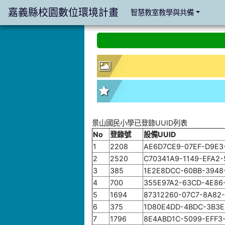
嘉義縣校園數位環境計畫
智慧教室教學與共備
:::
:::
景山國民小學已登錄UUID列表
No
登錄號
設備UUID
1
2208
AE6D7CE9-07EF-D9E3
2
2520
C70341A9-1149-EFA2
3
385
1E2E8DCC-60BB-3948
4
700
355E97A2-63CD-4E86
5
1694
87312260-07C7-8A82
6
375
1D80E4DD-4BDC-3B3E
7
1796
8E4ABD1C-5099-EFF3