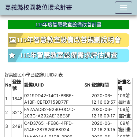
嘉義縣校園數位環境計畫
:::
115年度智慧教室設備改善計畫
115年智慧教室設備改善規劃說明會
115年智慧教室設備需求評估調查
好美國民小學已登錄UUID列表
登錄
計畫名
No
設備UUID
SN
登錄時間
號
稱
9219DD42-14C1-BBB6-
2020-06-
109前
1
1848
A1BF-CEFD7159D77F
12 16:08:57
瞻計畫
FA2AADB2-9290-0C7D-
2020-06-
109前
2
3213
203C-A292AE13BE3F
12 16:09:17
瞻計畫
C4D37651-FE86-4FFD-
2020-06-
109前
3
2491
5146-2878260B8924
12 16:29:15
瞻計畫
1AA494A4-01C8-9B09-
2020-06-
109前