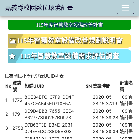
嘉義縣校園數位環境計畫
:::
115年度智慧教室設備改善計畫
115年智慧教室設備改善規劃說明會
115年智慧教室設備需求評估調查
民雄國民小學已登錄UUID列表
登錄
計畫名
No
設備UUID
SN
登錄時間
號
稱
8CEB4EFC-C7F9-DD4F-
2020-05-
109前
1
1775
457C-AF45ED710E5A
28 15:37:19
瞻計畫
0E9D4EB3-7655-CEE4-
2020-05-
109前
2
179
B627-73DD267BD97B
28 15:38:28
瞻計畫
D7B63F3E-E34E-2031-
2020-05-
109前
3
2758
074E-EDC288D5E803
28 15:38:34
瞻計畫
7254BA04-1C73-3180-
2020-05-
109前