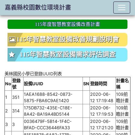
嘉義縣校園數位環境計畫
:::
115年度智慧教室設備改善計畫
115年智慧教室設備改善規劃說明會
115年智慧教室設備需求評估調查
美林國民小學已登錄UUID列表
登錄
計畫名
No
設備UUID
SN
登錄時間
號
稱
1AEA1688-8542-0873-
2020-06-
109前
1
351
5875-FBA6C9AE1420
12 17:19:48
瞻計畫
175DB732-435E-C18E-
2020-06-
109前
2
314
8A42-BA19A4BD5144
12 17:19:53
瞻計畫
0036479F-5B14-1F4C-
2020-06-
109前
3
3
BFAD-CCC36446FA33
12 17:21:20
瞻計畫
81E18878-6A82-177B-
2020-06-
109前