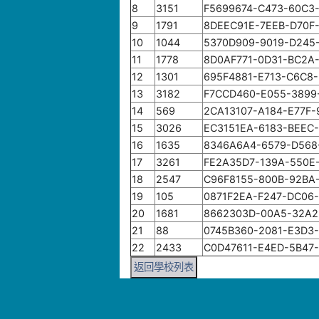
8
3151
F5699674-C473-60C3
9
1791
8DEEC91E-7EEB-D70F
10
1044
5370D909-9019-D245
11
1778
8D0AF771-0D31-BC2A
12
1301
695F4881-E713-C6C8
13
3182
F7CCD460-E055-3899
14
569
2CA13107-A184-E77F
15
3026
EC3151EA-6183-BEEC
16
1635
8346A6A4-6579-D568
17
3261
FE2A35D7-139A-550E
18
2547
C96F8155-800B-92BA
19
105
0871F2EA-F247-DC06
20
1681
8662303D-00A5-32A2
21
88
0745B360-2081-E3D3
22
2433
C0D47611-E4ED-5B47
返回學校列表