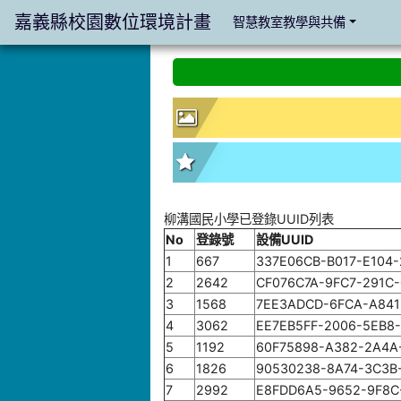
嘉義縣校園數位環境計畫
智慧教室教學與共備
:::
:::
柳溝國民小學已登錄UUID列表
No
登錄號
設備UUID
1
667
337E06CB-B017-E104
2
2642
CF076C7A-9FC7-291C-
3
1568
7EE3ADCD-6FCA-A841
4
3062
EE7EB5FF-2006-5EB8
5
1192
60F75898-A382-2A4A
6
1826
90530238-8A74-3C3B
7
2992
E8FDD6A5-9652-9F8C