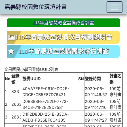
嘉義縣校園數位環境計畫
:::
115年度智慧教室設備改善計畫
115年智慧教室設備改善規劃說明會
115年智慧教室設備需求評估調查
文昌國民小學已登錄UUID列表
登錄
計畫名
No
設備UUID
SN
登錄時間
號
稱
40AA7EEE-9619-DD2E-
2020-06-
109前
1
823
DDCE-CB5E87D76421
09 11:46:57
瞻計畫
D0B388FE-752D-7773-
2020-06-
109前
2
2663
34C8-71F2829D7581
09 11:47:10
瞻計畫
D1F2D80D-251E-B3DA-
2020-06-
109前
3
2683
AED3-F836EF0C4305
09 11:47:27
瞻計畫
5E74EC54-3879-B276-
2020-06-
109前