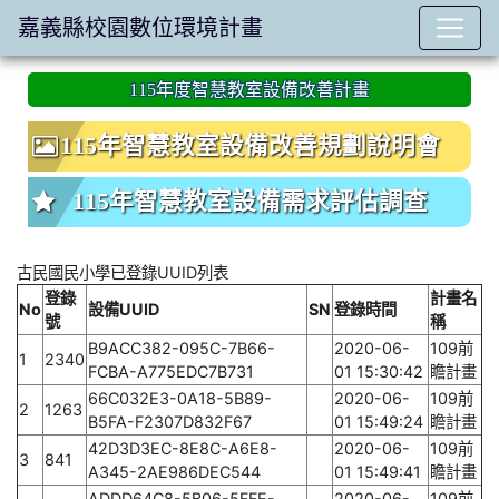
嘉義縣校園數位環境計畫
:::
115年度智慧教室設備改善計畫
115年智慧教室設備改善規劃說明會
115年智慧教室設備需求評估調查
古民國民小學已登錄UUID列表
登錄
計畫名
No
設備UUID
SN
登錄時間
號
稱
B9ACC382-095C-7B66-
2020-06-
109前
1
2340
FCBA-A775EDC7B731
01 15:30:42
瞻計畫
66C032E3-0A18-5B89-
2020-06-
109前
2
1263
B5FA-F2307D832F67
01 15:49:24
瞻計畫
42D3D3EC-8E8C-A6E8-
2020-06-
109前
3
841
A345-2AE986DEC544
01 15:49:41
瞻計畫
ADDD64C8-5B06-5FFE-
2020-06-
109前