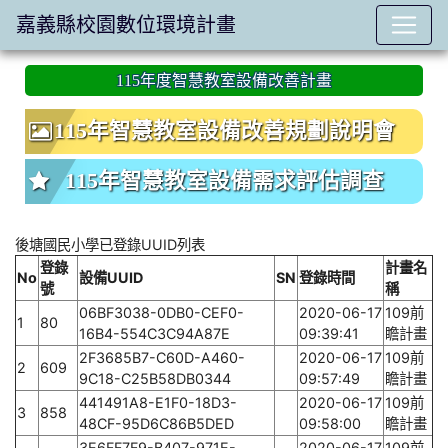
嘉義縣校園數位環境計畫
:::
115年度智慧教室設備改善計畫
115年智慧教室設備改善規劃說明會
115年智慧教室設備需求評估調查
後塘國民小學已登錄UUID列表
登錄
計畫名
No
設備UUID
SN
登錄時間
號
稱
06BF3038-0DB0-CEF0-
2020-06-17
109前
1
80
16B4-554C3C94A87E
09:39:41
瞻計畫
2F3685B7-C60D-A460-
2020-06-17
109前
2
609
9C18-C25B58DB0344
09:57:49
瞻計畫
441491A8-E1F0-18D3-
2020-06-17
109前
3
858
48CF-95D6C86B5DED
09:58:00
瞻計畫
3E6FF7F9-B407-971E-
2020-06-17
109前