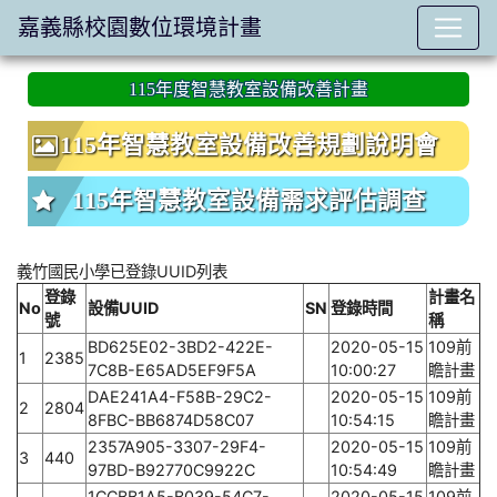
嘉義縣校園數位環境計畫
:::
115年度智慧教室設備改善計畫
115年智慧教室設備改善規劃說明會
115年智慧教室設備需求評估調查
義竹國民小學已登錄UUID列表
登錄
計畫名
No
設備UUID
SN
登錄時間
號
稱
BD625E02-3BD2-422E-
2020-05-15
109前
1
2385
7C8B-E65AD5EF9F5A
10:00:27
瞻計畫
DAE241A4-F58B-29C2-
2020-05-15
109前
2
2804
8FBC-BB6874D58C07
10:54:15
瞻計畫
2357A905-3307-29F4-
2020-05-15
109前
3
440
97BD-B92770C9922C
10:54:49
瞻計畫
1CCBB1A5-B039-54C7-
2020-05-15
109前