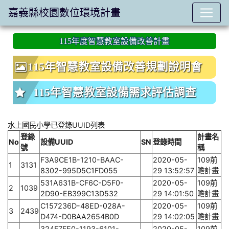
嘉義縣校園數位環境計畫
:::
115年度智慧教室設備改善計畫
115年智慧教室設備改善規劃說明會
115年智慧教室設備需求評估調查
水上國民小學已登錄UUID列表
登錄
計畫名
No
設備UUID
SN
登錄時間
號
稱
F3A9CE1B-1210-BAAC-
2020-05-
109前
1
3131
8302-995D5C1FD055
29 13:52:57
瞻計畫
531A631B-CF6C-D5F0-
2020-05-
109前
2
1039
2D90-EB399C13D532
29 14:01:50
瞻計畫
C157236D-48ED-028A-
2020-05-
109前
3
2439
D474-D0BAA2654B0D
29 14:02:05
瞻計畫
324F7FE0-1193-6101-
2020-05-
109前