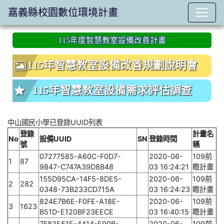
嘉義縣校園數位環境計畫
:::
115年度智慧教室設備改善計畫
115年智慧教室設備改善規劃說明會
115年智慧教室設備需求評估調查
中山國民小學已登錄UUID列表
登錄
計畫名
No
設備UUID
SN
登錄時間
號
稱
07277585-A60C-F0D7-
2020-06-
109前
1
87
9847-C747A39D8B48
03 16:24:21
瞻計畫
155D95CA-14F5-8DE5-
2020-06-
109前
2
282
0348-73B233CD715A
03 16:24:23
瞻計畫
824E7B6E-F0FE-A18E-
2020-06-
109前
3
1623
B51D-E120BF23EECE
03 16:40:15
瞻計畫
7F82E51E-4414-E90B-
2020-06-
109前