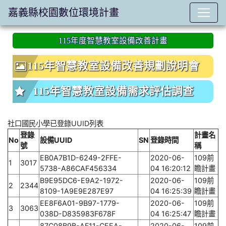
嘉義縣校園數位環境計畫
:::
115年度智慧教室設備改善計畫
115年智慧教室設備改善規劃說明會
115年智慧教室設備需求評估調查
社口國民小學已登錄UUID列表
登錄
計畫名
No
設備UUID
SN
登錄時間
號
稱
EB0A7B1D-6249-2FFE-
2020-06-
109前
1
3017
5738-A86CAF456334
04 16:20:12
瞻計畫
B9E95DC6-E9A2-1972-
2020-06-
109前
2
2344
8109-1A9E9E287E97
04 16:25:39
瞻計畫
EE8F6A01-9B97-1779-
2020-06-
109前
3
3063
038D-D835983F678F
04 16:25:47
瞻計畫
87C08B9B-AF11-CEEA-
2020-06-
109前