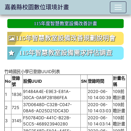
嘉義縣校園數位環境計畫
:::
115年度智慧教室設備改善計畫
115年智慧教室設備改善規劃說明會
115年智慧教室設備需求評估調查
竹崎國民小學已登錄UUID列表
登錄
計畫名
No
設備UUID
SN
登錄時間
號
稱
91484A4E-E9E3-E81A-
2020-06-
109前
1
1836
30CA-0A9F2B1B6FEA
10 14:00:39
瞻計畫
37D0648D-C32B-C047-
2020-06-
109前
2
725
08A6-AD25D21DC43D
10 14:03:03
瞻計畫
F50784DD-441C-B22B-
2020-06-
109前
3
3145
5CC5-468923940280
10 14:03:14
瞻計畫
38C2F48D-FA0A-44EF-
2020-06-
109前