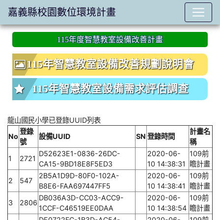
嘉義縣校園數位環境計畫
:::
115年度智慧教室設備改善計畫
115年智慧教室設備改善規劃說明會
115年智慧教室設備需求評估調查
龍山國民小學已登錄UUID列表
登錄
計畫名
No
設備UUID
SN
登錄時間
號
稱
D52623E1-0836-26DC-
2020-06-
109前
1
2721
CA15-9BD18E8F5ED3
10 14:38:31
瞻計畫
2B5A1D9D-80F0-102A-
2020-06-
109前
2
547
B8E6-FAA697447FF5
10 14:38:41
瞻計畫
DB036A3D-CC03-ACC9-
2020-06-
109前
3
2806
1CCF-C46519EE0DAA
10 14:38:54
瞻計畫
DE0722FC-1B3D-AC54-
2020-06-
109前