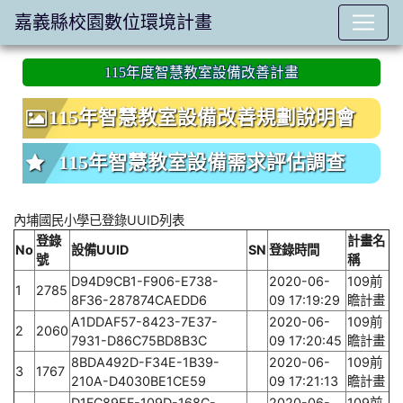
嘉義縣校園數位環境計畫
:::
115年度智慧教室設備改善計畫
115年智慧教室設備改善規劃說明會
115年智慧教室設備需求評估調查
內埔國民小學已登錄UUID列表
登錄
計畫名
No
設備UUID
SN
登錄時間
號
稱
D94D9CB1-F906-E738-
2020-06-
109前
1
2785
8F36-287874CAEDD6
09 17:19:29
瞻計畫
A1DDAF57-8423-7E37-
2020-06-
109前
2
2060
7931-D86C75BD8B3C
09 17:20:45
瞻計畫
8BDA492D-F34E-1B39-
2020-06-
109前
3
1767
210A-D4030BE1CE59
09 17:21:13
瞻計畫
D1FC89EF-109D-168C-
2020-06-
109前