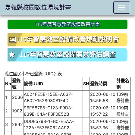
嘉義縣校園數位環境計畫
:::
115年度智慧教室設備改善計畫
115年智慧教室設備改善規劃說明會
115年智慧教室設備需求評估調查
義仁國民小學已登錄UUID列表
登錄
計畫名
No
設備UUID
SN
登錄時間
號
稱
A024FE5E-15EE-A637-
2020-06-10
109前
1
2036
AB02-1528030B1F4D
15:56:58
瞻計畫
96E587B5-C123-F9D3-
2020-06-10
109前
2
1902
839E-04A4F3F0E52B
15:57:22
瞻計畫
DDDE5798-1EB0-E5AA-
2020-06-10
109前
3
2842
122A-E53F5062AA92
15:57:36
瞻計畫
808E5439-B2A0-0BB5-
2020-06-10
109前