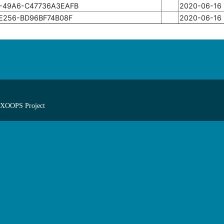
-49A6-C47736A3EAFB
2020-06-16 
-E256-BD96BF74B08F
2020-06-16 
 XOOPS Project