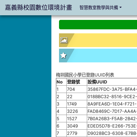
嘉義縣校園數位環境計畫
智慧教室教學與共備
:::
:::
梅圳國民小學已登錄UUID列表
No
登錄號
設備UUID
1
704
35867FDC-3A75-BFA4
2
22
018BBC32-8516-9CE2
3
1749
8A9FEA6D-1E04-F721
4
3226
FAD8469C-7D17-AA4A
5
1527
7B0A26B3-F5AB-2B42
6
3049
EDED5D78-E266-753E
7
2779
D9028BC3-6308-E7BB