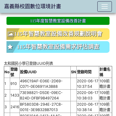
嘉義縣校園數位環境計畫
:::
115年度智慧教室設備改善計畫
115年智慧教室設備改善規劃說明會
115年智慧教室設備需求評估調查
太和國民小學已登錄UUID列表
登錄
計畫名
No
設備UUID
SN
登錄時間
號
稱
496C19AF-E06E-2D69-
2020-06-17
109前
1
910
C071-0E06911A3B88
10:37:54
瞻計畫
73E98821-D5DE-09EC-
2020-06-17
109前
2
1433
B24D-DFBF9B497264
10:38:03
瞻計畫
BF5803D8-294E-27C8-
2020-06-17
109前
3
2416
001E-3E9B32BB7013
10:38:14
瞻計畫
892510A6-1413-4A4C-
2020-06-17
109前