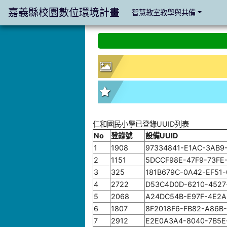
嘉義縣校園數位環境計畫
智慧教室教學與共備
:::
:::
仁和國民小學已登錄UUID列表
No
登錄號
設備UUID
1
1908
97334841-E1AC-3AB9
2
1151
5DCCF98E-47F9-73FE
3
325
181B679C-0A42-EF51
4
2722
D53C4D0D-6210-4527
5
2068
A24DC54B-E97F-4E2A
6
1807
8F2018F6-FB82-A86B
7
2912
E2E0A3A4-8040-7B5E