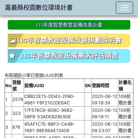
嘉義縣校園數位環境計畫
:::
115年度智慧教室設備改善計畫
115年智慧教室設備改善規劃說明會
115年智慧教室設備需求評估調查
布新國民小學已登錄UUID列表
登錄
計畫名
No
設備UUID
SN
登錄時間
號
稱
CBB22E15-DD43-2FB0-
2020-06-12
109前
1
2579
4861-F8F2102DE6AC
09:18:39
瞻計畫
17F576C9-9D9C-9682-
2020-06-12
109前
2
323
5BF8-53ADEB28E90E
09:19:11
瞻計畫
45AF1C7E-B8F3-CA4B-
2020-06-12
109前
3
876
1681-98E66AE13409
09:23:07
瞻計畫
8B6EA70E-ADB0-3E68-
2020-06-12
109前