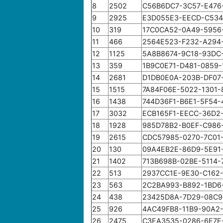
8
2502
C56B6DC7-3C57-E476
9
2925
E3D055E3-EECD-C534
10
319
17C0CA52-0A49-5956
11
466
2564E523-F232-A294
12
1125
5A8B8674-9C18-93DC
13
359
1B9C0E71-D481-0859
14
2681
D1DB0E0A-203B-DF07
15
1515
7A84F06E-5022-1301
16
1438
744D36F1-B6E1-5F54
17
3032
ECB165F1-EECC-36D2
18
1928
985D78B2-B0EF-C986
19
2615
CDC57985-0270-7C01
20
130
09A4EB2E-86D9-5E91
21
1402
713B698B-02BE-5114-
22
513
2937CC1E-9E30-C162
23
563
2C2BA993-B892-1BD6
24
438
23425D8A-7D29-08C9
25
926
4AC49FB8-11B9-90A2
26
2475
C3EA3535-0286-6E7E