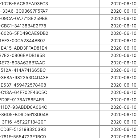
-102B-5AC53EA93FC3
2020-06-10 
-33A6-3C93697F57A7
2020-06-10 
-09CA-0A7713E259BB
2020-06-10 
-CBC1-34138B4E2F78
2020-06-10 
-6026-5FD49CAE9DB2
2020-06-10 
-1EF3-00CA2844BB07
2020-06-10 
-EA15-ADD3FFAD81E4
2020-06-10 
-87E2-0806EADB1958
2020-06-10 
-4E73-808A626B7AAD
2020-06-10 
-512A-414A741665BC
2020-06-10 
-3E8A-982253D4D43F
2020-06-10 
-E537-459472578408
2020-06-10 
-C13A-64F702F46C5C
2020-06-10 
7D9E-9178A788E4FB
2020-06-10 
-11D7-93ABDD0A064C
2020-06-10 
-86D5-BD9D5613D04B
2020-06-10 
-3F16-45F22F18420F
2020-06-10 
-CD3F-513198320393
2020-06-10 
-781F-5554723E1BC9
2020-06-10 