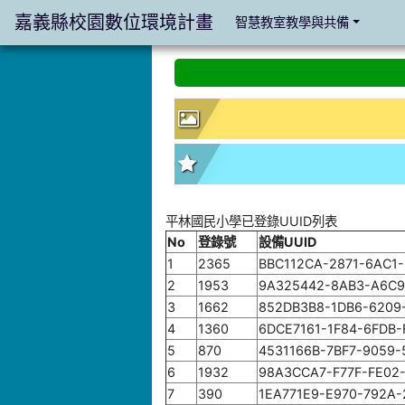
嘉義縣校園數位環境計畫
智慧教室教學與共備
:::
:::
平林國民小學已登錄UUID列表
No
登錄號
設備UUID
1
2365
BBC112CA-2871-6AC1
2
1953
9A325442-8AB3-A6C9
3
1662
852DB3B8-1DB6-6209
4
1360
6DCE7161-1F84-6FDB
5
870
4531166B-7BF7-9059-
6
1932
98A3CCA7-F77F-FE02
7
390
1EA771E9-E970-792A