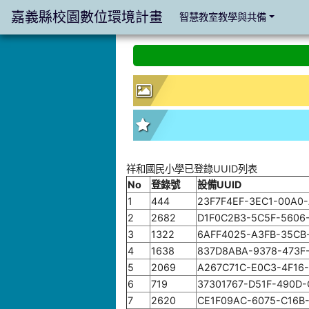
嘉義縣校園數位環境計畫
智慧教室教學與共備
:::
:::
祥和國民小學已登錄UUID列表
No
登錄號
設備UUID
1
444
23F7F4EF-3EC1-00A0
2
2682
D1F0C2B3-5C5F-5606
3
1322
6AFF4025-A3FB-35CB
4
1638
837D8ABA-9378-473F
5
2069
A267C71C-E0C3-4F16
6
719
37301767-D51F-490D
7
2620
CE1F09AC-6075-C16B