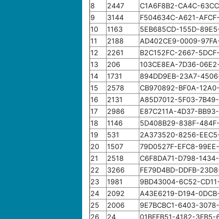
8
2447
C1A6F8B2-CA4C-63CC
9
3144
F504634C-A621-AFCF
10
1163
5EB685CD-155D-89E5
11
2188
AD402CE9-0009-97FA
12
2261
B2C152FC-2667-5DCF
13
206
103CE8EA-7D36-06E2
14
1731
894DD9EB-23A7-4506
15
2578
CB970892-BF0A-12A0
16
2131
A85D7012-5F03-7B49
17
2986
E87C211A-4D37-BB93
18
1146
5D408B29-838F-484F
19
531
2A373520-8256-EEC5
20
1507
79D0527F-EFC8-99EE
21
2518
C6F8DA71-D798-1434
22
3266
FE79D4BD-DDFB-23D8
23
1981
9BD43004-6C52-CD11
24
2092
A43E6219-D194-0DCB
25
2006
9E7BCBC1-6403-3078
26
24
01BFFB51-4182-3FB5-