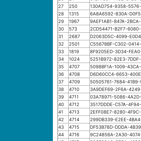
27
250
130AD754-9358-5576
28
1315
6A8A6592-830A-D0F5
29
1967
9AEF1AB1-847A-2BCA
30
573
2CD54471-B2F7-6080
31
2687
D2063D5C-4099-E0D4
32
2501
C55678BF-C302-0414
33
1819
8F9205ED-3D34-FEA0
34
1024
5251B972-82E3-7DDF
35
4707
5098BF1A-1009-43CA-
36
4708
D6D60CC4-6653-400E
37
4709
50505761-7684-41B9-
38
4710
3A9DEF69-2F6A-4249
39
4711
03A78971-5086-4A2D
40
4712
3517DDDE-C57A-4F94
41
4713
2EFF08E7-8280-4F9C
42
4714
299DB339-E2EE-4BA4
43
4715
DF53B78D-DDDA-4B39
44
4716
9C24856A-2A30-4074