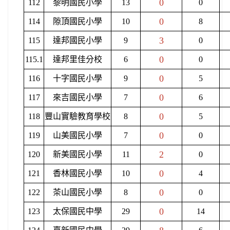
0
112
黎明國民小學
13
0
0
114
隙頂國民小學
10
8
3
115
達邦國民小學
9
0
0
115.1
達邦里佳分校
6
0
0
116
十字國民小學
9
5
0
117
來吉國民小學
7
6
0
118
豐山實驗教育學校
8
5
0
119
山美國民小學
7
0
2
120
新美國民小學
11
0
0
121
香林國民小學
10
4
0
122
茶山國民小學
8
0
0
123
太保國民中學
29
14