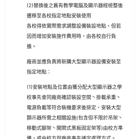
(2)替換後之舊有教學電腦及顯示器經檢整後
遷移至各校指定地點安裝使用
各校得依實際需求調整設備裝設地點，但若
因而增加安裝施作費用時，由各校自行負
擔。
廠商並應負責將新購大型顯示器設備安裝至
指定地點：
(1)安裝地點及位置由獲分配大型顯示器之學
校事先會同廠商確認裝設空間丶掛載承重丶
電源負載等符合裝機要求後排定，安裝大型
顥示器所需之相關設施(包含但不限於吊架丶
移動式腳架丶開閤式黑板固定架等)由校方準
備，或由校方與廠商事先議定處理方式。