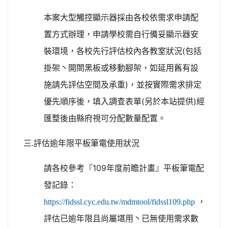
本案大型觸控顯示器採由各校依需求申請配
置方式辦理，申請學校需自行備妥顯示器安
裝環境，各校先行評估校內各教室狀況
(包括
掛架丶開閤黑板或移動腳架，如延用舊有設
施請先評估空間及承重)
，並按實際需求排定
優先順序後，填入調查表單(另於本站提供)經
匯整後由縣府視可分配數量配置。
三.評估逾年限平板筆電使用狀況
請各校參考『109年度前瞻計畫』平板筆電配
發記錄：
，
https://fidssl.cyc.edu.tw/mdmtool/fidssl109.php
評估已逾年限且尚屬堪用丶已無使用需求數