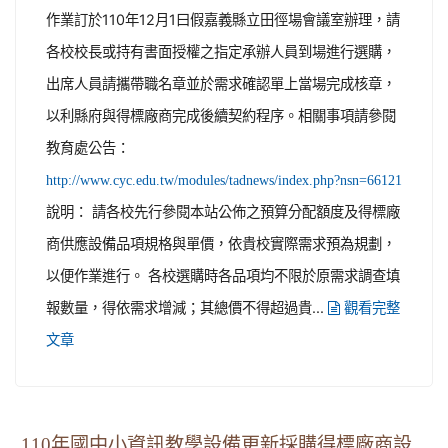
作業訂於110年12月1曰假嘉義縣立田徑場會議室辦理，請
各校校長或持有書面授權之指定承辦人員到場進行選購，
出席人員請攜帶職名章並於需求確認單上當場完成核章，
以利縣府與得標廠商完成後續契約程序。相關事項請參閱
教育處公告：
http://www.cyc.edu.tw/modules/tadnews/index.php?nsn=66121
說明： 請各校先行參閱本站公佈之預算分配額度及得標廠
商供應設備品項規格與單價，依貴校實際需求預為規劃，
以便作業進行。 各校選購時各品項均不限於原需求調查填
報數量，得依需求增減；其總價不得超過貴...
觀看完整
文章
110年國中小資訊教學設備更新採購得標廠商設