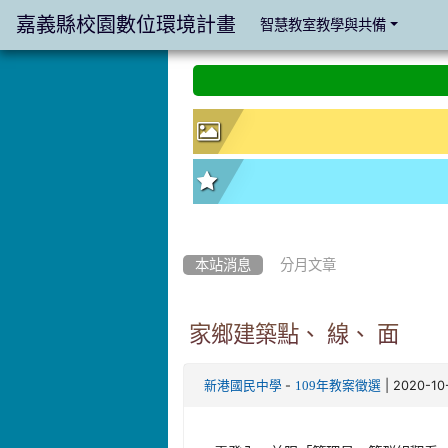
嘉義縣校園數位環境計畫
智慧教室教學與共備
:::
:::
本站消息
分月文章
家鄉建築點、 線、 面
-
| 2020-1
新港國民中學
109年教案徵選