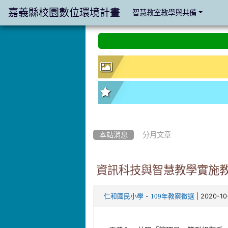
嘉義縣校園數位環境計畫
智慧教室教學與共備
:::
:::
本站消息
分月文章
資訊科技與智慧教學實施教
-
| 2020-1
仁和國民小學
109年教案徵選