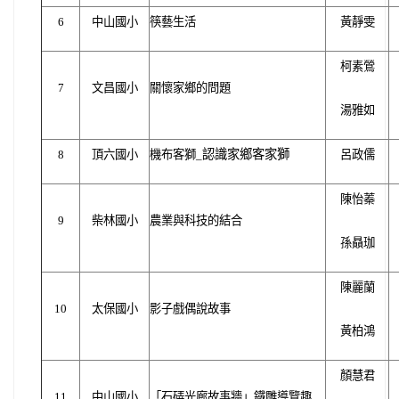
6
中山國小
筷藝生活
黃靜雯
柯素鶯
7
文昌國小
關懷家鄉的問題
湯雅如
認識家鄉客家獅
8
頂六國小
機布客獅_
呂政儒
陳怡蓁
9
柴林國小
農業與科技的結合
孫贔珈
陳麗蘭
10
太保國小
影子戲偶說故事
黃柏鴻
顏慧君
11
中山國小
「石硦光廊故事牆」鐵雕導覽趣