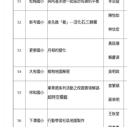
51
松梅國小
與阿基米德一起探討有趣的平衡
李奕龍
陳怡如
活化石三棘鱟
52
新岑國小
承先啟「鱟」—
林信宏
黃鈺珊
53
更寮國小
月相的變化
賴慶源
54
大有國小
植物地圖解密
吳明政
曾繁碩
畢業週系列活動之校園實境解謎-
55
祥和國小
超時空攔截
蔣英明
王耿堂
56
下潭國小
行動學習社區地圖製作