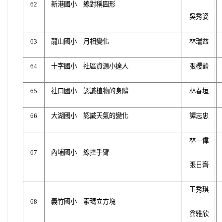
62
新港國小
線對稱圖形
吳秀姿
63
龍山國小
月相變化
林瑞益
64
十字國小
社區資源小達人
張櫻齡
65
社口國小
認識植物的身體
林春垣
66
大湖國小
認識天氣的變化
譚志忠
林一偉
67
內埔國小
線控手臂
張日齊
王秀琪
68
義竹國小
索瑪立方塊
翁雅欣