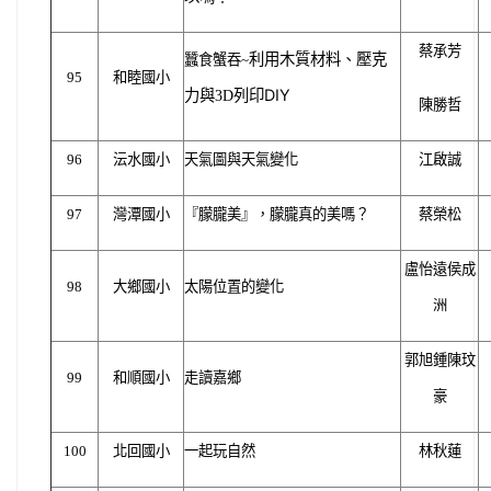
蔡承芳
利用木質材料、壓克
蠶食蟹吞~
95
和睦國小
列印DIY
力與3D
陳勝哲
96
沄水國小
天氣圖與天氣變化
江啟誠
97
灣潭國小
『朦朧美』，朦朧真的美嗎？
蔡榮松
盧怡遠侯成
98
大鄉國小
太陽位置的變化
洲
郭旭鍾陳玟
99
和順國小
走讀嘉鄉
豪
100
北回國小
一起玩自然
林秋蓮