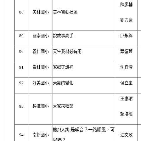
陳彥輔
88
美林國小
美林智動社區
劉力豪
89
圓崇國小
說故事高手
邱永興
90
義仁國小
天生我材必有用
葉鋆萱
91
貴林國小
家鄉守護神
沈宜瀅
92
好美國小
天氣的變化
侯立峯
王惠珺
93
碧潭國小
大家來種菜
賴培樺
是噪音？一路順風，可
機飛人跳-
94
南新國小
江文政
以嗎？