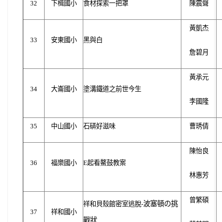
32
下楫國小
食材探索一把罩
陳震聲
黃凱杰
33
安東國小
黑與白
詹碧月
黃承元
34
大崙國小
塗溝鐵道之前世今生
李國隆
35
中山國小
石硦好滋味
曹琇倩
陳怡良
36
福樂國小
E
起看鰲鼓教案
林惠芳
曾繁碩
波塞頓の挑
祥和貝殼館密室逃脫-
37
祥和國小
戰狀