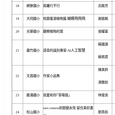
18
網寮國小
距離行不行
呂銘芳
蝴蝶飛飛飛
19
大同國小
校園蜜源植物篇.
謝振銘
20
光華國小
觀察植物的葉
張耀富
蘇國源
人工智慧
21
義竹國小
語音的識別專家-AI
蘇佩君
陳美鈴
22
文昌國小
作家小品集
湯雅如
23
鹿滿國小
就愛和你｢答喙鼓｣
林俊良
sses camera
剎那變永恆 留住美好畫
24
松山國小
劉燕如