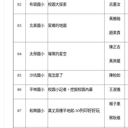
82
布袋國小
校園大探索
呂蕙汝
黃勝融
83
北美國小
家鄉的地圖
趙美貴
陳正吉
84
太保國小
璀璨的星空
黃英媛
85
沙坑國小
我怎麼了
陳柏如
86
平林國小
校園小記者，挖掘校園內幕
王淑儀
楊子墨
列印好好玩
87
和興國小
萬丈高樓平地起-3D
蔡耿維