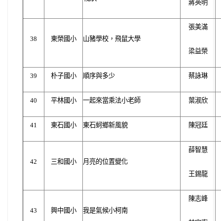
蔣英明
張美滿
38
東榮國小
山豬學校，飛鼠大學
梁益榮
39
朴子國小
順序與多少
蔡詠琳
40
平林國小
一起來當乘法小老師
葉淑欣
41
東石國小
東石蚵鄉新風貌
陳冠廷
薛智慧
42
三和國小
月亮的位置變化
王錫龍
陳志峰
43
興中國小
我是氣候小柯南