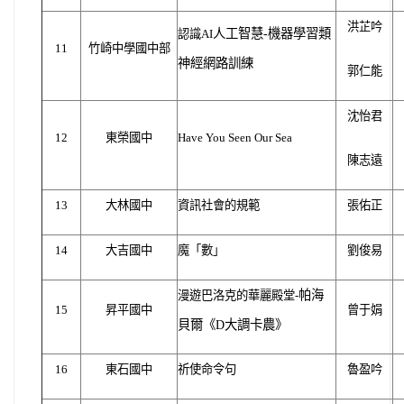
洪芷吟
機器學習類
人工智慧-
認識AI
11
竹崎中學國中部
神經網路訓練
郭仁能
沈怡君
12
東榮國中
Have You Seen Our Sea
陳志遠
13
大林國中
資訊社會的規範
張佑正
14
大吉國中
魔「數」
劉俊易
帕海
漫遊巴洛克的華麗殿堂-
15
昇平國中
曾于娟
大調卡農》
貝爾《D
16
東石國中
祈使命令句
魯盈吟