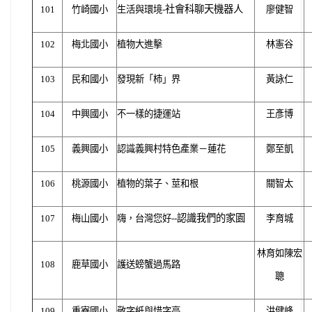
社會科聊天機器人
101
竹崎國小
生活與環境-
廖健智
102
梅北國小
植物大進擊
林憲谷
103
民和國小
發現新「柿」界
黃詠仁
104
中興國小
不一樣的捷運站
王彥博
105
義興國小
認識義興村特色產業－蓮花
鄭至凱
106
桃源國小
植物的葉子、莖和根
關智太
認識我們的家園
107
梅山國小
嗨，台灣您好--
李育城
林育如陳宏
108
鹿草國小
護送螃蟹過馬路
聰
109
重寮國小
敬字紙與惜字亭
洪健峰