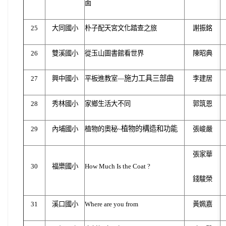
面
25
大同國小
朴子配天宮文化踏查之旅
謝振銘
26
雙溪國小
從玉山圖書館看世界
陳昭典
施力工具三部曲
27
興中國小
平板進教室—
李建居
28
秀林國小
家鄉生活大不同
郭筑恩
植物的構造和功能
29
內埔國小
植物的奧秘~
張峻嚴
張家華
30
福樂國小
How Much Is the Coat ?
錢駿榮
31
溪口國小
Where are you from
黃姵嘉