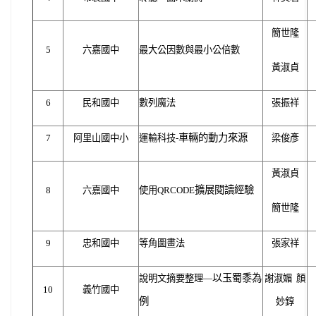
簡世隆
5
六嘉國中
最大公因數與最小公倍數
黃淑貞
6
民和國中
數列魔法
張振祥
車輛的動力來源
7
阿里山國中小
運輸科技-
梁俊彥
黃淑貞
擴展閱讀經驗
8
六嘉國中
使用QRCODE
簡世隆
9
忠和國中
等角圖畫法
張家祥
以玉蜀黍為
說明文摘要整理—
謝淑媚 顏
10
義竹國中
例
妙錞