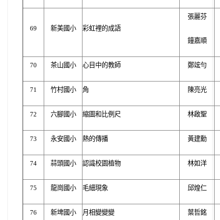
張麗芬
69
新美國小
彩虹裡的成語
鐘嘉順
70
茶山國小
心目中的教師
鄭竤勻
71
竹村國小
角
陳亮光
72
六腳國小
縮圖和比例尺
林啟聖
73
永安國小
熱的傳播
黃建勳
74
蒜頭國小
認識校園植物
林如洋
75
龍崗國小
毛細現象
邱煌仁
76
新埤國小
月相變變變
葉哲銘