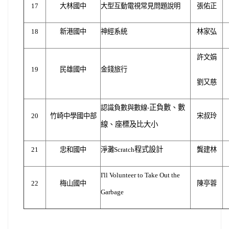
17
大林國中
大型互動電視常見問題說明
張佑正
18
新港國中
神經系統
林家弘
許文娟
19
民雄國中
金錢旅行
劉又慈
正負數、數
認識負數與數線-
20
竹崎中學國中部
宋叔玲
線、座標及比大小
程式設計
21
忠和國中
淨灘Scratch
龔建林
I'll Volunteer to Take Out the
22
梅山國中
陳亭蓉
Garbage