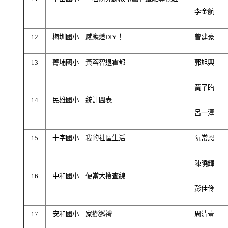
李金航
！
12
梅圳國小
感應燈DIY
曾建豪
13
菁埔國小
黃蓉智退霍都
郭旭興
黃子昀
14
民雄國小
統計圖表
呂一淳
15
十字國小
我的社區生活
阮常恩
陳曉輝
16
中和國小
便當大搜查線
彭佳伶
17
安和國小
家鄉巡禮
周清壹