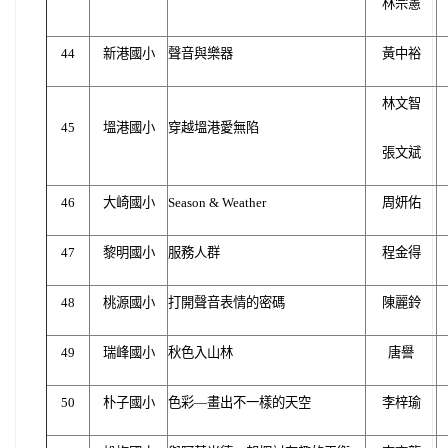
林宗憲
44
新港國小
聲音與樂器
黃中裕
林文智
45
塭港國小
穿越塭港愛無陷
張文斌
46
大崎國小
Season & Weather
周妍佑
47
黎明國小
服務人群
程金得
48
桃源國小
打開聲音表情的密碼
陳麗鈴
49
瑞峰國小
秋色入山林
唐譽
50
朴子國小
色彩―畫出不一樣的天空
李梓瑜