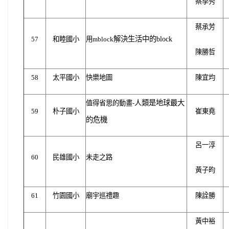
蔡季秀
蔡承芳
解決生活中的block
57
和睦國小
用mblock
陳勝哲
58
太平國小
快樂地圖
陳宜均
人類是地球最大
值得省思的動畫-
59
朴子國小
崔東堯
的危機
呂一淳
60
民雄國小
未走之路
黃子昀
61
竹園國小
廟宇巡禮趣
陳詮勝
黃中裕