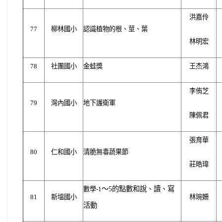
洪嘉伶
77
柳林國小
認識植物的根、莖、葉
林明宏
78
社團國小
金蛙獎
王杰鴻
李侑芝
79
灣內國小
地下護衛軍
陳佩君
張育華
80
仁和國小
清脆無毒蔬果節
莊皓瑋
的點數和說、讀、寫
～5
數學-1
81
新塭國小
林琬姍
活動