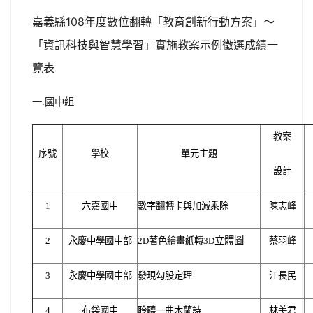
嘉義縣108年度數位翻轉「教育創新行動方案」〜
「資訊科技與智慧學習」實施教案示例徵選成績一
覽表
一.國中組
教案
序號
學校
單元主題
設計
1
六嘉國中
數字翻轉卡與加減乘除
陳志峰
立體圖
2
永慶中學國中部
2D
著色繪畫紙轉3D
蔡羽峰
3
永慶中學國中部
發現勾股定理
江長民
4
布袋國中
聆聽一曲木蘭詩
林美君