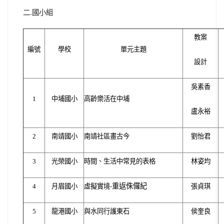
二.國小組
教案
編號
學校
單元主題
設計
吳素香
1
中埔國小
高齡樂活在中埔
盧永裕
2
南靖國小
南靖社區畫古今
劉怡君
3
光榮國小
時間、生活中常見的表格
林姿均
重返侏儸紀
4
月眉國小
虛擬實境-
張貞琪
5
龍港國小
與水同行護東石
侯奎良