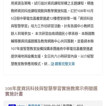
用資源及策略，試行設計資訊課程架構之主題課程，精進
教師資訊科技課程規劃與教學實施知能，訂於108年10月
5日假中華電信嘉義營運處12樓禮堂辦理一場「資訊科技
與智慧學習」培力工作坊研習活動，計有各國中小教師百
餘人到場參加。 本次研習由南靖國民小學承辦、本縣國教
輔導團資訊議題團及教育網路中心共同籌劃，並委請本縣
107年度智慧教室設備採購承攬廠商中華電信嘉義營運處
提供場地與設備支援，全日共六小時研習內容，以介紹智
慧教室教學應用模式，研...
觀看完整文章
108年度資訊科技與智慧學習實施教案示例徵選
實施計畫
-
| 2019-10-06 | 點閱數： 4511
admin
教學發展