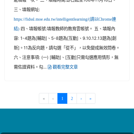
三、填報網址:
https://fidssl.moe.edu.tw/intelligentlearning/(請以Chrome連
四、填報帳號:填報教師的教育雲帳號。 五、填報內
結)
容: 1-4題為[輔助]、5-8題為[互動]、9.10.12.13題為[創
新]。11為反向題，請勾選「從不」，以免變成無效問卷。
六、注意事項: (一) [輔助]、[互動]只需勾選應用情形，無
需佐證資料。勾...
觀看完整文章
(current)
«
‹
1
2
›
»