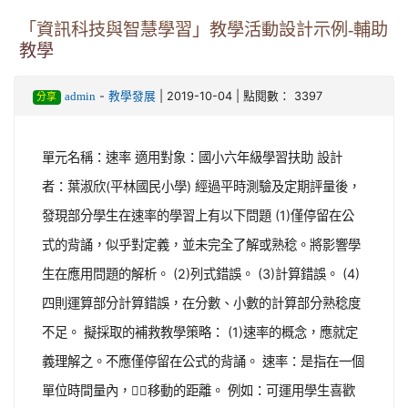
「資訊科技與智慧學習」教學活動設計示例-輔助
教學
-
| 2019-10-04 | 點閱數： 3397
admin
教學發展
分享
單元名稱：速率 適用對象：國小六年級學習扶助 設計
者：葉淑欣(平林國民小學) 經過平時測驗及定期評量後，
發現部分學生在速率的學習上有以下問題 (1)僅停留在公
式的背誦，似乎對定義，並未完全了解或熟稔。將影響學
生在應用問題的解析。 (2)列式錯誤。 (3)計算錯誤。 (4)
四則運算部分計算錯誤，在分數、小數的計算部分熟稔度
不足。 擬採取的補救教學策略： (1)速率的概念，應就定
義理解之。不應僅停留在公式的背誦。 速率：是指在一個
單位時間量內，移動的距離。 例如：可運用學生喜歡