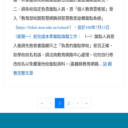
二、請各校指定負責盤點人員，憑「個人教育雲帳號」登
入「教育部校園智慧網路與智慧教室設備盤點系統」
（
https://fidssl.moe.edu.tw/school/），並於108年7月15日
（一）盤點人員登
（星期一）前完成本季盤點填報工作：
入後請先檢查畫面顯示之「負責的盤點學校」是否正確，
如學校校名有誤，請洽詢教育網路中心處理，切勿自行修
改校名以免覆蓋他校盤點資料。(嘉義縣教育網路...
觀
看完整文章
(current)
«
‹
1
2
›
»