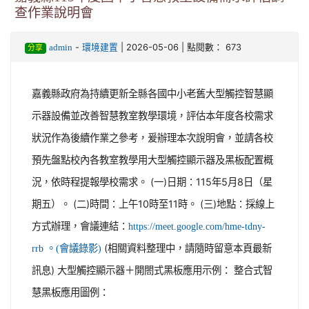
查作業說明會
-
| 2026-05-06 | 點閱數： 673
admin
環境建置
分享
嘉義縣政府為持續更新全縣各國中小老舊大型觸控智慧顯
示器設備並改善智慧教室教學環境，評估本年度各校需求
狀況作為後續作業之參考，爰辦理本次說明會，並請各校
預先盤點校內各教室教學用大型觸控顯示器及黑板配置概
況，依時程提報學校需求。 (一)日期：115年5月8日（星
期五）。 (二)時間：上午10時至11時。 (三)地點：採線上
方式辦理，會議連結：
https://meet.google.com/hme-tdny-
(相關資料整理中，請隨時留意本頁最新
rrb 。(會議錄影)
訊息) 大型觸控顯示器＋開閤式黑板應用示例： 整合式智
慧黑板應用圖例：