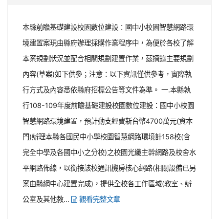
本縣前瞻基礎建設校園數位建設：國中小校園智慧網路環
境建置案現由縣府辦理採購作業程序中，為便於各校了解
本案規劃狀況並配合相關規劃建置作業，茲摘錄主要規劃
內容(草案)如下供參；注意：以下資訊僅供參考，實際執
行方式及內容悉依縣府招標公告等文件為準。 一.本縣執
行108-109年度前瞻基礎建設校園數位建設：國中小校園
智慧網路環境建置，預計動支經費新台幣4700萬元(資本
門)辦理本縣各國民中小學校園智慧網路環境計158校(含
完全中學及各國中小之分校)之校園光纖主幹網路及校舍水
平網路佈線，以銜接該校通訊機房核心網路(相關設備已另
案由縣網中心建置完成)，提供全校各工作區域(教室、辦
公室及其他教...
觀看完整文章