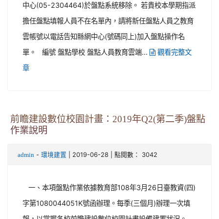
中心(05-2304464)於盤點系統移除。 若貴校本學期指派
擔任盤點填報人員不在名單內，請將新任盤點人員之教育
雲帳號以電話告知縣網中心(號碼同上)加入盤點操作名
單。 編號 盤點學校 盤點人員教育雲端...
觀看完整文
章
前瞻建設數位校園計畫：2019年Q2(第二季)盤點
作業說明
-
| 2019-06-28 | 點閱數： 3042
admin
環境建置
一、本項盤點作業依據教育部108年3月26日臺教資(四)
字第1080044051K號函辦理。每季(三個月)辦理一次填
報，以掌握各校前瞻建設數位校園計畫設備建置狀況。